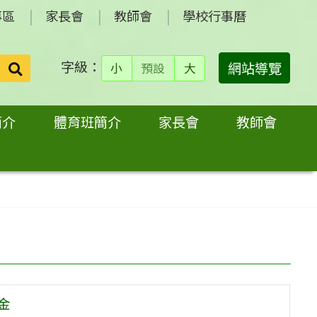
專區
家長會
教師會
學校行事曆
字級：
送出
網站導覽
小
預設
大
搜
尋：
簡介
體育班簡介
家長會
教師會
金