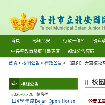
跳
至
主
要
內
首頁
認識北安
行政單位
優質
容
中長程教育發展計畫專區
領域公告專區
區
首頁
>
校園公告
>
行政公告
>
【感謝】大直植福宮
校
相關公告
2026-01-20
輔導室
公告主
114學年度Beian Open House