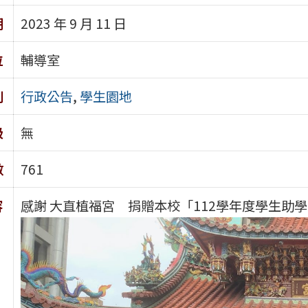
期
2023 年 9 月 11 日
位
輔導室
別
行政公告
,
學生園地
級
無
數
761
容
感謝 大直植福宮 捐贈本校「112學年度學生助