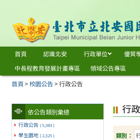
跳
至
主
要
內
首頁
認識北安
行政單位
優質
容
中長程教育發展計畫專區
領域公告專區
區
首頁
>
校園公告
>
行政公告
行
依公告類別彙總
行政公告
( 5,083 )
類別：
學生園地
( 2,525 )