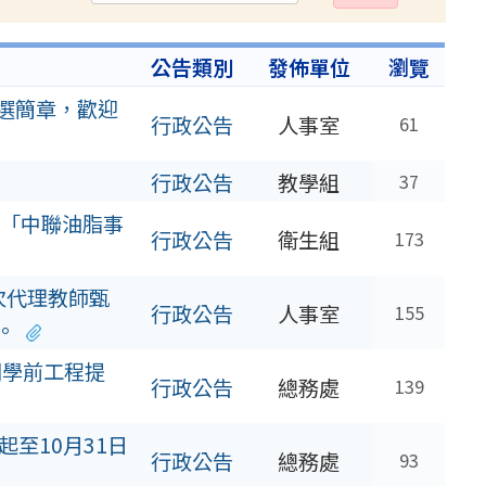
出
公告類別
發佈單位
瀏覽
甄選簡章，歡迎
行政公告
人事室
61
行政公告
教學組
37
「中聯油脂事
行政公告
衛生組
173
次代理教師甄
行政公告
人事室
155
。
開學前工程提
行政公告
總務處
139
起至10月31日
行政公告
總務處
93