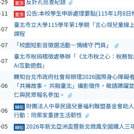
-29
反針孔巡查紀錄
置頂
-11
公告:本校學生申訴處理要點(115年1月8日
置頂
臺北市立大學115學年第1學期「言心翎兒童線
-07
課程
-07
「校園短影音徵選活動－情緒守 門員」
臺北市稅捐稽徵處舉辦「《北市稅之心：稅務智
-07
AI互動遊戲」
轉知台北市政府社會局辦理2026國際身心障礙
-06
「共擁故事， 共融臺北」攝影徵件，敬請踴躍
仁與民眾報名參加。
財團法人中華民國兒童福利聯盟基金會助人
轉知
-06
行動：陪案家重建生活韌性
-05
2026年新北亞洲盃暨新北微風全國鐵人三
轉知