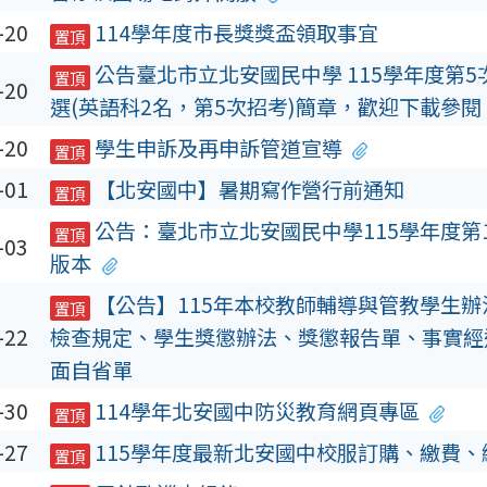
-20
114學年度市長獎獎盃領取事宜
置頂
公告臺北市立北安國民中學 115學年度第
置頂
-20
選(英語科2名，第5次招考)簡章，歡迎下載參閱
-20
學生申訴及再申訴管道宣導
置頂
-01
【北安國中】暑期寫作營行前通知
置頂
公告：臺北市立北安國民中學115學年度第
置頂
-03
版本
【公告】115年本校教師輔導與管教學生
置頂
-22
檢查規定、學生獎懲辦法、獎懲報告單、事實經
面自省單
-30
114學年北安國中防災教育網頁專區
置頂
-27
115學年度最新北安國中校服訂購、繳費、
置頂