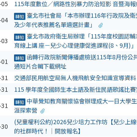
-05
115年度數位／網路性別暴力防治短影 音暨海
臺北市社會局「本市辦理116年行政院及衛
轉知
-04
及少年代表推薦名單遴選計畫」
臺北市政府衛生局辦理「115年度校園認
轉知
-03
育線上講 座－兒少心理健康促進課程(8、9月)」
函轉行政院新聞傳播處檢送115年8月份公
轉知
-01
通短片合輯下載網址
-31
交通部民用航空局無人機飛航安全知識宣導資料
-31
115 學年度全國師生本土語及新住民語歌謠比
中華覺知教育關懷協會辦理成大一日大學生-
轉知
-31
涯探索營
(兒童權利公約)2026兒少培力工作坊【兒少上
-30
的社群時代！｜開放報名】