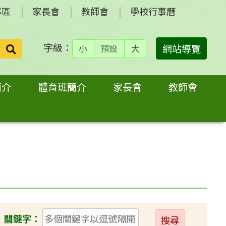
專區
家長會
教師會
學校行事曆
字級：
送出
網站導覽
小
預設
大
搜
尋：
簡介
體育班簡介
家長會
教師會
送
關鍵字：