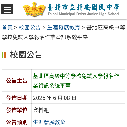
跳
至
選
單
主
首頁
>
校園公告
>
生涯發展教育
>
基北區高級中等
要
學校免試入學報名作業資訊系統平臺
內
校園公告
容
區
基北區高級中等學校免試入學報名作
公告主旨
業資訊系統平臺
發佈日期
2026 年 6 月 08 日
發佈單位
資料組
公告類別
生涯發展教育