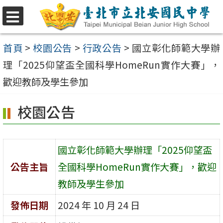
跳
至
選
單
主
首頁
>
校園公告
>
行政公告
>
國立彰化師範大學辦
要
理「2025仰望盃全國科學HomeRun實作大賽」，
內
歡迎教師及學生參加
容
校園公告
區
國立彰化師範大學辦理「2025仰望盃
公告主旨
全國科學HomeRun實作大賽」，歡迎
教師及學生參加
發佈日期
2024 年 10 月 24 日