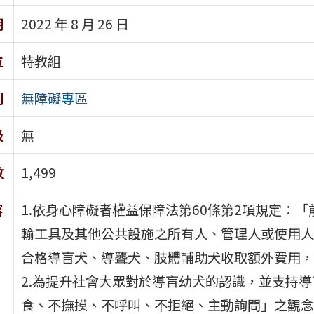
期
2022 年 8 月 26 日
位
特教組
別
無障礙專區
級
無
數
1,499
容
1.依身心障礙者權益保障法第60條第2項規定：
輸工具及其他公共設施之所有人、管理人或使用人
合格導盲犬、導聾犬、肢體輔助犬收取額外費用，
2.為提升社會大眾對於導盲幼犬的認識，並支持
食、不撫摸、不呼叫、不拒絕、主動詢問」之觀念