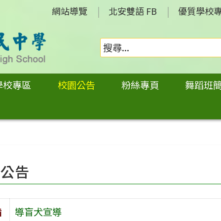
網站導覽
北安雙語 FB
優質學校
學校專區
校園公告
粉絲專頁
舞蹈班
園公告
旨
導盲犬宣導