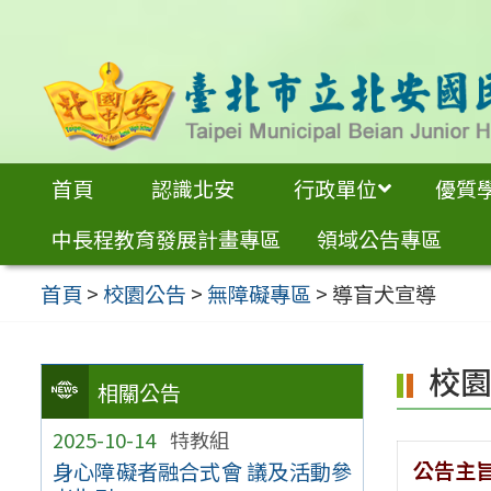
跳
至
主
要
內
首頁
認識北安
行政單位
優質
容
中長程教育發展計畫專區
領域公告專區
區
首頁
>
校園公告
>
無障礙專區
>
導盲犬宣導
校
相關公告
2025-10-14
特教組
公告主
身心障礙者融合式會 議及活動參