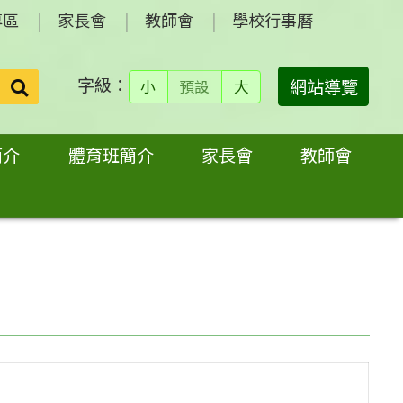
專區
家長會
教師會
學校行事曆
字級：
送出
網站導覽
小
預設
大
搜
尋：
簡介
體育班簡介
家長會
教師會