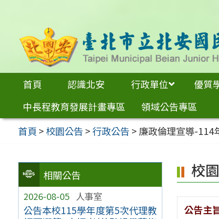
跳
至
主
要
內
首頁
認識北安
行政單位
優質
容
中長程教育發展計畫專區
領域公告專區
區
首頁
>
校園公告
>
行政公告
>
廉政倫理宣導-11
校
相關公告
2026-08-05
人事室
公告主
公告本校115學年度第5次代理教