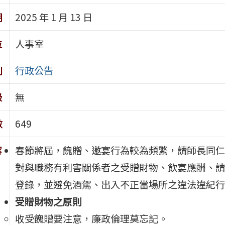
期
2025 年 1 月 13 日
位
人事室
別
行政公告
級
無
數
649
容
春節將屆，餽贈、邀宴行為較為頻繁，請師長同仁
對與職務有利害關係者之受贈財物、飲宴應酬、請
登錄，並避免酒駕、出入不正當場所之違法違紀行
受贈財物之原則
收受餽贈要注意，廉政倫理莫忘記。