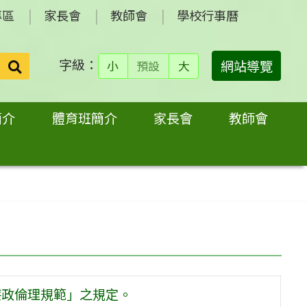
專區
家長會
教師會
學校行事曆
字級：
送出
網站導覽
小
預設
大
搜
尋：
簡介
體育班簡介
家長會
教師會
廉政倫理規範」之規定。