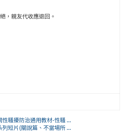
絕，親友代收應退回。
騷擾防治通用教材-性騷 ...
短片(關說篇、不當場所 ...