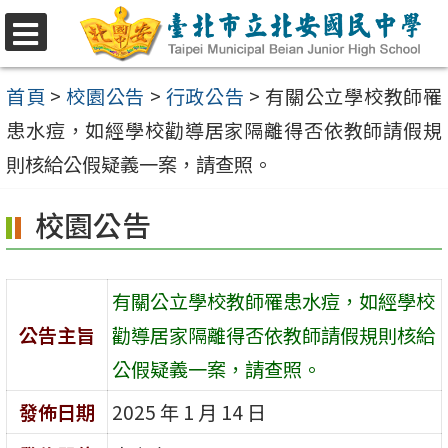
跳
至
選
單
主
首頁
>
校園公告
>
行政公告
>
有關公立學校教師罹
要
患水痘，如經學校勸導居家隔離得否依教師請假規
內
則核給公假疑義一案，請查照。
容
校園公告
區
有關公立學校教師罹患水痘，如經學校
公告主旨
勸導居家隔離得否依教師請假規則核給
公假疑義一案，請查照。
發佈日期
2025 年 1 月 14 日