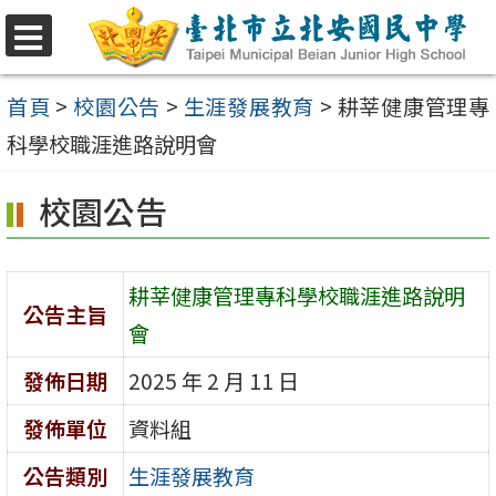
跳
至
選
單
主
首頁
>
校園公告
>
生涯發展教育
>
耕莘健康管理專
要
科學校職涯進路說明會
內
校園公告
容
區
耕莘健康管理專科學校職涯進路說明
公告主旨
會
發佈日期
2025 年 2 月 11 日
發佈單位
資料組
公告類別
生涯發展教育