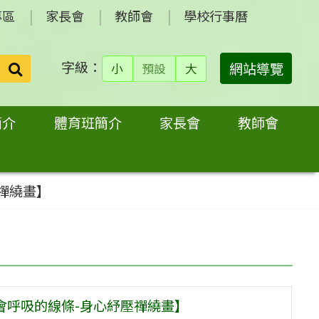
專區
家長會
教師會
學校行事曆
字級：
送出
網站導覽
小
預設
大
搜
尋：
簡介
體育班簡介
家長會
教師會
壓禪繞畫】
【會呼吸的線條-身心紓壓禪繞畫】