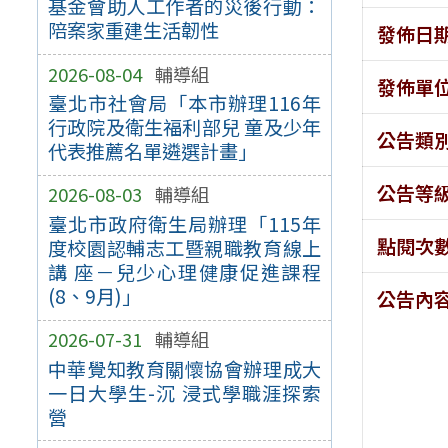
基金會助人⼯作者的災後行動：
陪案家重建生活韌性
發佈日
2026-08-04
輔導組
發佈單
臺北市社會局「本市辦理116年
行政院及衛生福利部兒 童及少年
公告類
代表推薦名單遴選計畫」
公告等
2026-08-03
輔導組
臺北市政府衛生局辦理「115年
點閱次
度校園認輔志工暨親職教育線上
講 座－兒少心理健康促進課程
(8、9月)」
公告內
2026-07-31
輔導組
中華覺知教育關懷協會辦理成大
一日大學生-沉 浸式學職涯探索
營