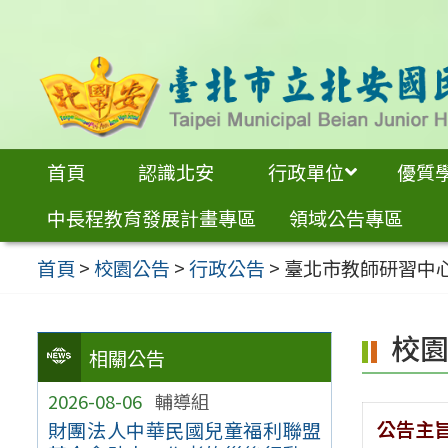
跳
至
主
要
內
首頁
認識北安
行政單位
優質
容
中長程教育發展計畫專區
領域公告專區
區
首頁
>
校園公告
>
行政公告
>
臺北市教師研習中心
校
相關公告
2026-08-06
輔導組
公告主
財團法人中華民國兒童福利聯盟