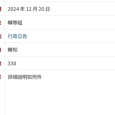
期
2024 年 12 月 20 日
位
輔導組
別
行政公告
級
轉知
數
338
容
詳細說明如附件