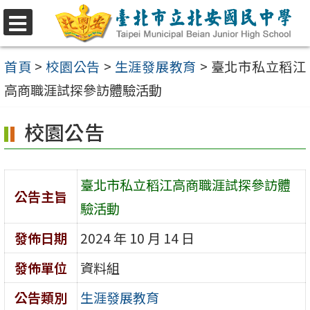
跳
至
選
單
主
首頁
>
校園公告
>
生涯發展教育
>
臺北市私立稻江
要
高商職涯試探參訪體驗活動
內
校園公告
容
區
臺北市私立稻江高商職涯試探參訪體
公告主旨
驗活動
發佈日期
2024 年 10 月 14 日
發佈單位
資料組
公告類別
生涯發展教育