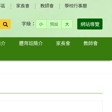
專區
家長會
教師會
學校行事曆
字級：
送出
網站導覽
小
預設
大
搜
尋：
簡介
體育班簡介
家長會
教師會