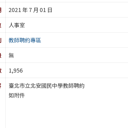
期
2021 年 7 月 01 日
位
人事室
別
教師聘約專區
級
無
數
1,956
容
臺北市立北安國民中學教師聘約
如附件