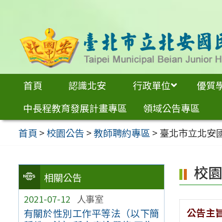
跳
至
主
要
內
首頁
認識北安
行政單位
優質
容
中長程教育發展計畫專區
領域公告專區
區
首頁
>
校園公告
>
教師聘約專區
>
臺北市立北安
校
相關公告
2021-07-12
人事室
公告主
有關於性別工作平等法（以下簡