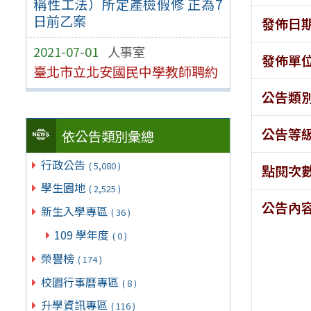
稱性工法）所定產檢假修 正為7
日前乙案
發佈日
2021-07-01
人事室
發佈單
臺北市立北安國民中學教師聘約
公告類
公告等
依公告類別彙總
行政公告
( 5,080 )
點閱次
學生園地
( 2,525 )
公告內
新生入學專區
( 36 )
109 學年度
( 0 )
榮譽榜
( 174 )
校園行事曆專區
( 8 )
升學資訊專區
( 116 )