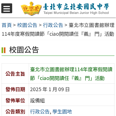
跳
至
選
單
主
首頁
>
校園公告
>
行政公告
>
臺北市立圖書館辦理
要
114年度寒假閱讀節「ciao開閱讀任『義』 門」活動
內
校園公告
容
區
臺北市立圖書館辦理114年度寒假閱讀
公告主旨
節「ciao開閱讀任『義』 門」活動
發佈日期
2025 年 1 月 09 日
發佈單位
設備組
公告類別
行政公告
,
學生園地