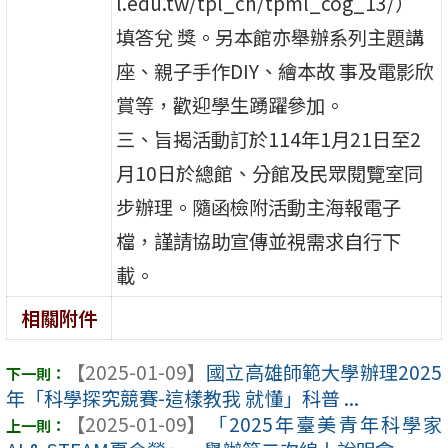
l.edu.tw/tpl_ch/tpml_cog_13/）
填答兌 獎。另本館亦舉辦系列主題講
座、親子手作DIY、繪本故 事及電影欣
賞等，歡迎學生踴躍參加。
三、旨揭活動訂於114年1月21日至2
月10日於總館、分館及民眾閱覽室同
步辦理。隨函檢附活動主海報電子
檔，謹請協助宣傳並視需求自行下
載。
相關附件
【2025-01-09】
國立高雄師範大學辦理2025
年「科學探究競賽-這樣教我 就懂」科普 ...
【2025-01-09】
「2025年臺美青年科學家