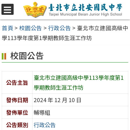
跳
至
選
單
主
首頁
>
校園公告
>
行政公告
>
臺北市立建國高級中
要
學113學年度第1學期教師生涯工作坊
內
校園公告
容
區
臺北市立建國高級中學113學年度第1
公告主旨
學期教師生涯工作坊
發佈日期
2024 年 12 月 10 日
發佈單位
輔導組
公告類別
行政公告