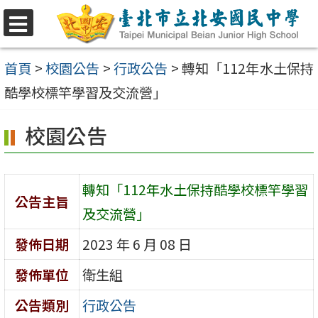
跳
至
選
單
主
首頁
>
校園公告
>
行政公告
>
轉知「112年水土保持
要
酷學校標竿學習及交流營」
內
校園公告
容
區
轉知「112年水土保持酷學校標竿學習
公告主旨
及交流營」
發佈日期
2023 年 6 月 08 日
發佈單位
衛生組
公告類別
行政公告