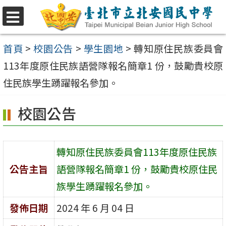
跳
至
選
單
主
首頁
>
校園公告
>
學生園地
>
轉知原住民族委員會
要
113年度原住民族語營隊報名簡章1 份，鼓勵貴校原
內
住民族學生踴躍報名參加。
容
校園公告
區
轉知原住民族委員會113年度原住民族
公告主旨
語營隊報名簡章1 份，鼓勵貴校原住民
族學生踴躍報名參加。
發佈日期
2024 年 6 月 04 日