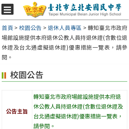
跳
至
選
單
主
首頁
>
校園公告
>
退休人員專區
>
轉知臺北市政府
要
場館設施提供本府退休公教人員持退休證(含數位退
內
休證及台北通虛擬退休證)優惠措施一覽表，請參
容
閱。
區
校園公告
轉知臺北市政府場館設施提供本府退
休公教人員持退休證(含數位退休證及
公告主旨
台北通虛擬退休證)優惠措施一覽表，
請參閱。