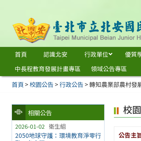
跳
至
主
要
內
首頁
認識北安
行政單位
優質
容
中長程教育發展計畫專區
領域公告專區
區
首頁
>
校園公告
>
行政公告
>
轉知農業部農村發
校
相關公告
2026-01-02
衛生組
公告主
2050地球守護：環境教育淨零行