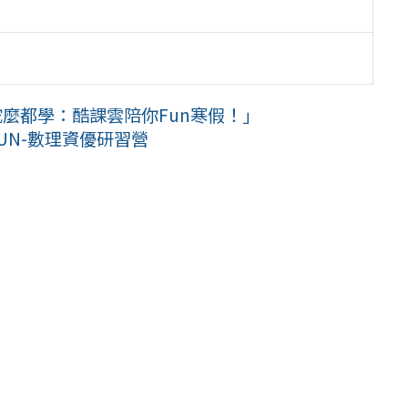
蛇麼都學：酷課雲陪你Fun寒假！」
UN-數理資優研習營