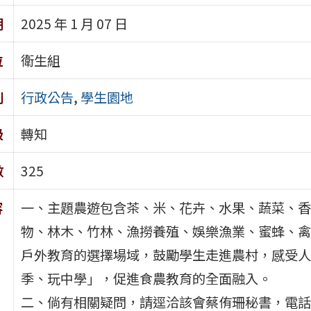
期
2025 年 1 月 07 日
位
衛生組
別
行政公告
,
學生園地
級
轉知
數
325
容
一、主題農遊包含茶、米、花卉、水果、蔬菜、香
物、林木、竹林、漁撈養殖、娛樂漁業、蜜蜂、禽
戶外教育的選擇場域，鼓勵學生走進農村，感受人
季、玩中學」，促進食農教育的全面融入。
二、倘有相關疑問，請逕洽該會蔡侑珊秘書，電話：03