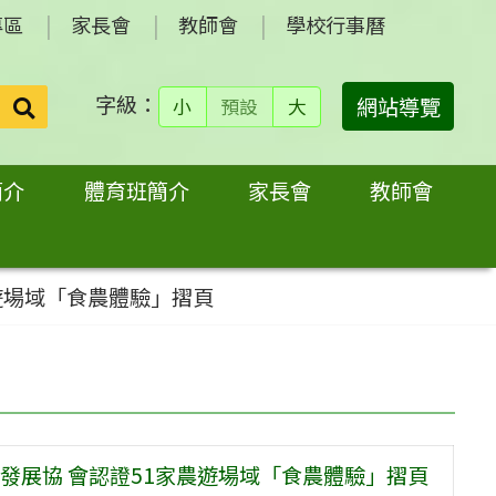
專區
家長會
教師會
學校行事曆
字級：
送出
網站導覽
小
預設
大
搜
尋：
簡介
體育班簡介
家長會
教師會
遊場域「食農體驗」摺頁
發展協 會認證51家農遊場域「食農體驗」摺頁