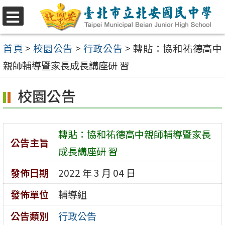
跳
至
選
單
主
首頁
>
校園公告
>
行政公告
>
轉貼：協和祐德高中
要
親師輔導暨家長成長講座研 習
內
校園公告
容
區
轉貼：協和祐德高中親師輔導暨家長
公告主旨
成長講座研 習
發佈日期
2022 年 3 月 04 日
發佈單位
輔導組
公告類別
行政公告