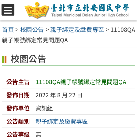
跳
至
選
單
主
首頁
>
校園公告
>
親子綁定及繳費專區
>
11108QA
要
親子帳號綁定常見問題QA
內
校園公告
容
區
公告主旨
11108QA親子帳號綁定常見問題QA
發佈日期
2022 年 8 月 22 日
發佈單位
資訊組
公告類別
親子綁定及繳費專區
公告等級
無