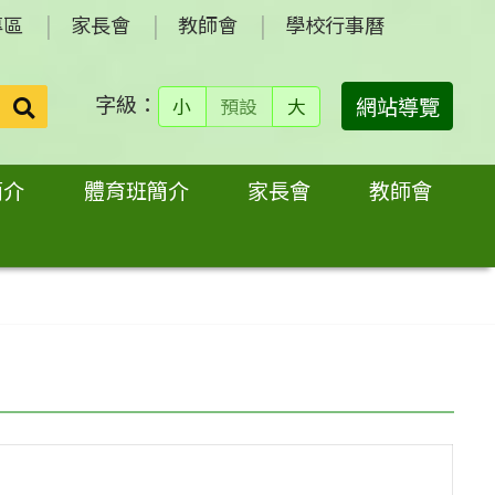
專區
家長會
教師會
學校行事曆
字級：
送出
網站導覽
小
預設
大
搜
尋：
簡介
體育班簡介
家長會
教師會