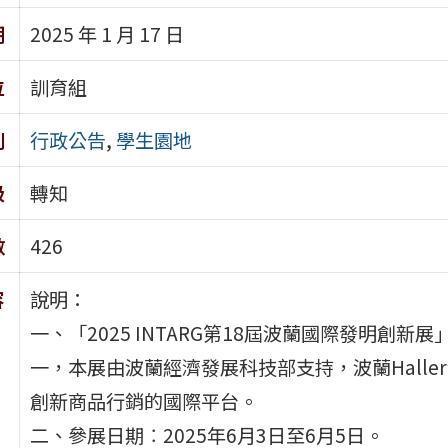
期
2025 年 1 月 17 日
位
訓育組
別
行政公告
,
學生園地
級
轉知
數
426
容
說明：
一、「2025 INTARG第18屆波蘭國際發明創
一，本展由波蘭經濟發展科技部支持，波蘭Hall
創新商品行銷的國際平台。
二、參展日期︰2025年6月3日至6月5日。