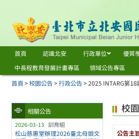
跳
至
主
要
內
首頁
認識北安
行政單位
優質
容
中長程教育發展計畫專區
領域公告專區
區
首頁
>
校園公告
>
行政公告
>
2025 INTARG
校
相關公告
2026-03-13
訓育組
公告主
松山慈惠堂辦理2026臺北母娘文