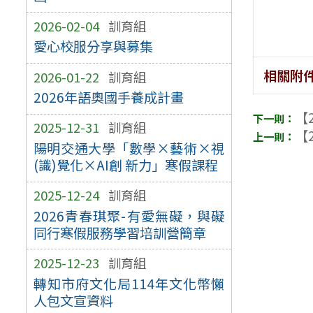
2026-02-04
訓育組
愛心校服分享與募集
相關附
2026-01-22
訓育組
2026年語奧國手養成計畫
【2
2025-12-31
訓育組
【2
陽明交通大學「數學×藝術×視
(識)覺化×AI創 新力」寒假課程
2025-12-24
訓育組
2026青春琪聚-有愛無礙，與礙
同行寒假服務學習培訓營簡章
2025-12-23
訓育組
轉知市府文化局114年文化幣懶
人包文宣資料