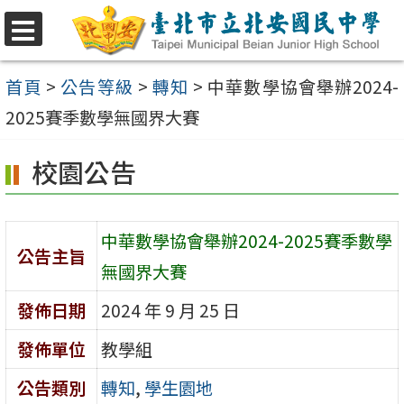
跳
至
選
單
主
首頁
>
公告等級
>
轉知
>
中華數學協會舉辦2024-
要
2025賽季數學無國界大賽
內
校園公告
容
區
中華數學協會舉辦2024-2025賽季數學
公告主旨
無國界大賽
發佈日期
2024 年 9 月 25 日
發佈單位
教學組
公告類別
轉知
,
學生園地