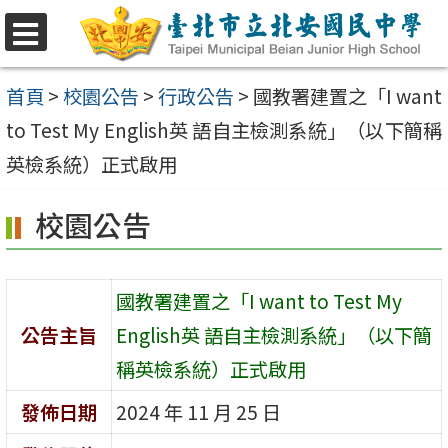
跳
至
選
單
主
首頁
>
校園公告
>
行政公告
>
國教署建置之「I want
要
to Test My English英 語自主檢測系統」（以下簡稱
內
英檢系統）正式啟用
容
校園公告
區
國教署建置之「I want to Test My
公告主旨
English英 語自主檢測系統」（以下簡
稱英檢系統）正式啟用
發佈日期
2024 年 11 月 25 日