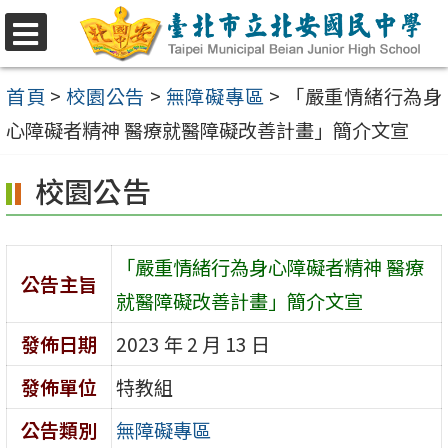
跳
至
選
單
主
首頁
>
校園公告
>
無障礙專區
>
「嚴重情緒行為身
要
心障礙者精神 醫療就醫障礙改善計畫」簡介文宣
內
校園公告
容
區
「嚴重情緒行為身心障礙者精神 醫療
公告主旨
就醫障礙改善計畫」簡介文宣
發佈日期
2023 年 2 月 13 日
發佈單位
特教組
公告類別
無障礙專區