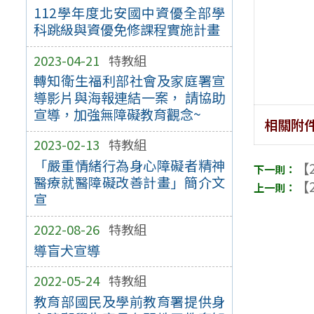
112學年度北安國中資優全部學
科跳級與資優免修課程實施計畫
2023-04-21
特教組
轉知衛生福利部社會及家庭署宣
導影片與海報連結一案， 請協助
宣導，加強無障礙教育觀念~
相關附
2023-02-13
特教組
「嚴重情緒行為身心障礙者精神
【2
醫療就醫障礙改善計畫」簡介文
【2
宣
2022-08-26
特教組
導盲犬宣導
2022-05-24
特教組
教育部國民及學前教育署提供身