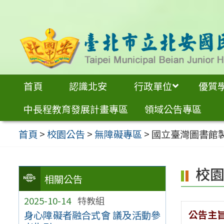
跳
至
主
要
內
首頁
認識北安
行政單位
優質
容
中長程教育發展計畫專區
領域公告專區
區
首頁
>
校園公告
>
無障礙專區
>
國立臺灣圖書館
校
相關公告
2025-10-14
特教組
公告主
身心障礙者融合式會 議及活動參