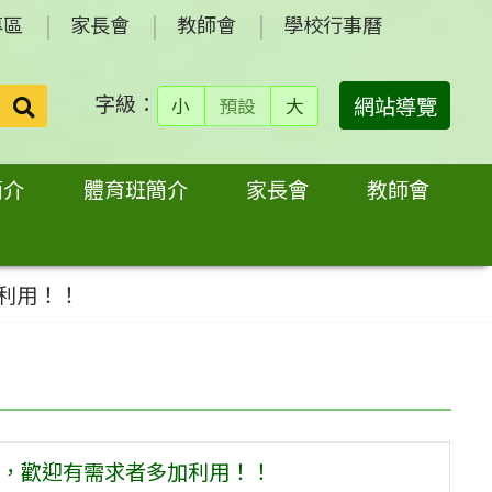
專區
家長會
教師會
學校行事曆
字級：
送出
網站導覽
小
預設
大
搜
尋：
簡介
體育班簡介
家長會
教師會
利用！！
，歡迎有需求者多加利用！！