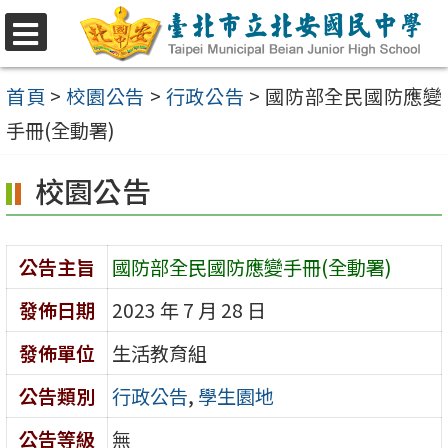
跳
至
選
單
主
首頁
>
校園公告
>
行政公告
>
國防部全民國防應變
要
手冊(全動署)
內
校園公告
容
區
公告主旨
國防部全民國防應變手冊(全動署)
發佈日期
2023 年 7 月 28 日
發佈單位
生活教育組
公告類別
行政公告
,
學生園地
公告等級
無