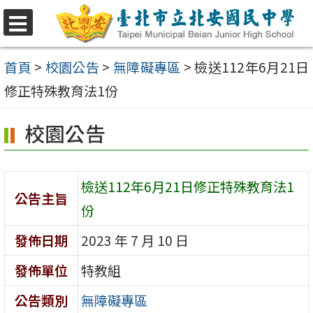
跳
至
選
單
主
首頁
>
校園公告
>
無障礙專區
>
檢送112年6月21日
要
修正特殊教育法1份
內
校園公告
容
區
檢送112年6月21日修正特殊教育法1
公告主旨
份
發佈日期
2023 年 7 月 10 日
發佈單位
特教組
公告類別
無障礙專區