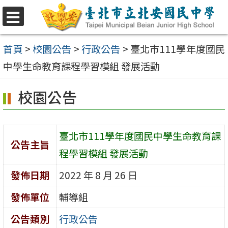
跳
至
選
單
主
首頁
>
校園公告
>
行政公告
>
臺北市111學年度國民
要
中學生命教育課程學習模組 發展活動
內
校園公告
容
區
臺北市111學年度國民中學生命教育課
公告主旨
程學習模組 發展活動
發佈日期
2022 年 8 月 26 日
發佈單位
輔導組
公告類別
行政公告