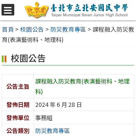
跳
至
選
單
主
首頁
>
校園公告
>
防災教育專區
>
課程融入防災教
要
育(表演藝術科、地理科)
內
校園公告
容
區
課程融入防災教育(表演藝術科、地理
公告主旨
科)
發佈日期
2024 年 6 月 28 日
發佈單位
事務組
公告類別
防災教育專區