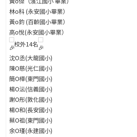
黃o傑（濱江國小 畢業）
林o科 (永安國小畢業）
黃o鈞 (百齡國小畢業）
高o悅(永安國小畢業）
校外14名
沈O丞(大龍國小)
陳O慈(光仁國小)
簡O樺(東門國小)
楊O沄(信義國小)
謝O彤(敦化國小)
楊O和(長安國小)
蔡O祖(東門國小)
余O瑾(永建國小)