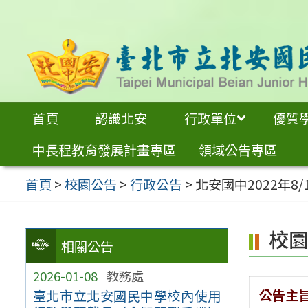
跳
至
主
要
內
首頁
認識北安
行政單位
優質
容
中長程教育發展計畫專區
領域公告專區
區
首頁
>
校園公告
>
行政公告
>
北安國中2022年8
校
相關公告
2026-01-08
教務處
公告主
臺北市立北安國民中學校內使用