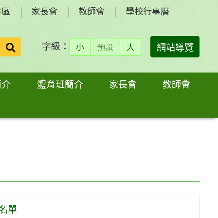
專區
家長會
教師會
學校行事曆
字級：
送出
網站導覽
小
預設
大
搜
尋：
簡介
體育班簡介
家長會
教師會
取名單