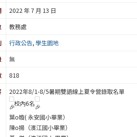
期
2022 年 7 月 13 日
位
教務處
別
行政公告
,
學生園地
級
無
數
818
容
2022年8/1-8/5暑期雙語線上夏令營錄取名單
校內6名
葉o嫙( 永安國小畢業）
陳o揚（濱江國小畢業）