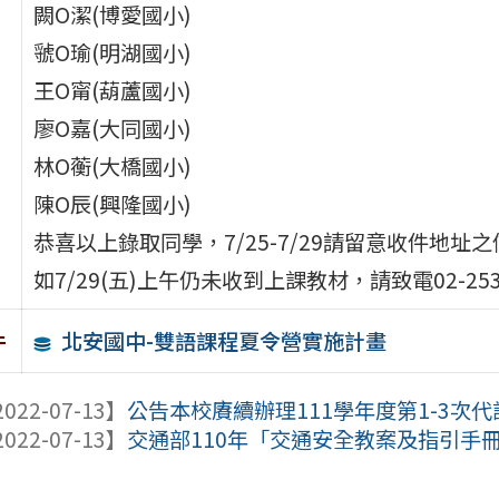
闕O潔(博愛國小)
虢O瑜(明湖國小)
王O甯(葫蘆國小)
廖O嘉(大同國小)
林O蘅(大橋國小)
陳O辰(興隆國小)
恭喜以上錄取同學，7/25-7/29請留意收件地
如7/29(五)上午仍未收到上課教材，請致電02-2533
北安國中-雙語課程夏令營實施計畫
件
022-07-13】
公告本校賡續辦理111學年度第1-3次
022-07-13】
交通部110年「交通安全教案及指引手