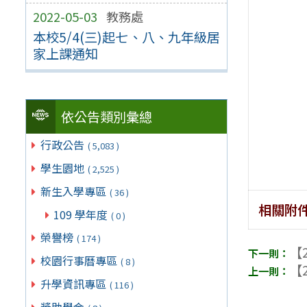
2022-05-03
教務處
本校5/4(三)起七、八、九年級居
家上課通知
依公告類別彙總
行政公告
( 5,083 )
學生園地
( 2,525 )
新生入學專區
( 36 )
相關附
109 學年度
( 0 )
榮譽榜
( 174 )
【2
校園行事曆專區
( 8 )
【2
升學資訊專區
( 116 )
獎助學金