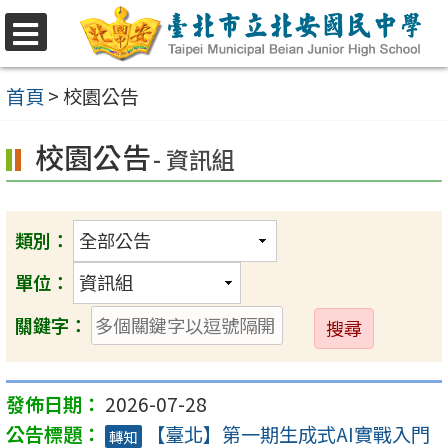
跳
至
選
單
主
首頁
>
校園公告
要
校園公告
內
- 資訊組
容
區
類別：
單位：
送
關鍵字：
出
2026-07-28
【臺北】第一期生成式AI實戰入門
轉知