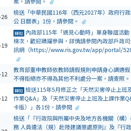
案，請參閱。
檢送「中華民國116年（西元2027年）政府行
-26
公 日曆表」1份，請參閱。
內政部115年「遇見心動時」單身聯誼活動
轉知
梯次，歡迎踴躍參與，詳情請參閱內政部戶政司
-19
訊網（https://www.ris.gov.tw/app/portal/
教育部重申教師依教師請假規則申請身心調適假
-12
不得拒絕亦不得為其他不利處分一案，請查照。
檢送115年5月修正之「天然災害停止上班
轉知
-12
作業Q&A」及「天然災害停止上班及上課作業Q
卡版）」各1份，請參閱
檢送「『行政院與所屬中央及地方各機關（構）
務 人員違法（規）赴陸建議懲處原則』及『行