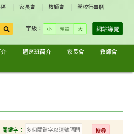
專區
家長會
教師會
學校行事曆
字級：
送出
網站導覽
小
預設
大
搜
尋：
簡介
體育班簡介
家長會
教師會
送
關鍵字：