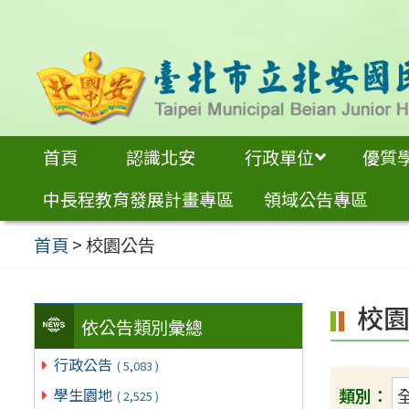
跳
至
主
要
內
首頁
認識北安
行政單位
優質
容
中長程教育發展計畫專區
領域公告專區
區
首頁
>
校園公告
校
依公告類別彙總
行政公告
( 5,083 )
類別：
學生園地
( 2,525 )