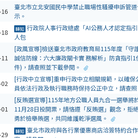
臺北市立北安國民中學禁止職場性騷擾申訴管道
-16
示。
行政院人事行政總處「AI公務人才認定指
轉知
-18
人包
[政風宣導]檢送臺北市政府教育局115年度「守
-11
誠信防線：六大廉政關卡實 務解析」防貪指引1
件)，請查照並下載參閱。
[行政中立宣導]重申行政中立相關規範，以確保
-02
員依法行政及執行職務時保持公正中立，請查照
[反賄選宣導]115年地方公職人員九合一選舉將於
-01
11月28日投開票，請恪遵「反賄選」觀念，拒
勇於檢舉賄選，共同維護乾淨選風。
臺北市政府與各行業優惠商店洽簽特約合作
轉知
-29