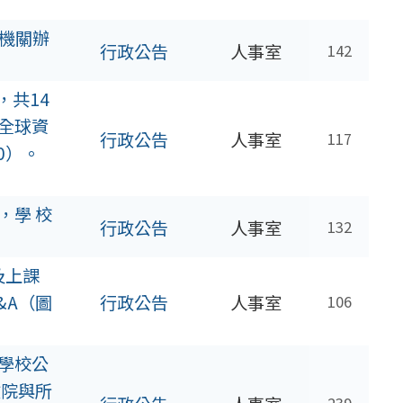
政機關辦
行政公告
人事室
142
，共14
全球資
行政公告
人事室
117
520）。
，學 校
行政公告
人事室
132
及上課
&A（圖
行政公告
人事室
106
學校公
政院與所