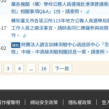
-20
屬各機關（構）學校公務人員違規赴港澳建議懲
則』相關事項Q&A」1份，請查照。
轉知臺北市各區公所115年地方公職人員選舉投
-17
工作人員之遴派事宜，請師長同仁踴躍參與投開
作。
財團法人語言訓練測驗中心函送該中心「全
轉知
-02
檢」 中級、中高級測驗相關訊息一案，請查照
3
4
...
16
下一頁
Page
Page
Page
Page
著作權聲明
網站安全政策
隱私權政策
登