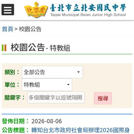
跳
至
選
單
主
首頁
>
校園公告
要
校園公告
內
- 特教組
容
區
類別：
單位：
送
關鍵字：
出
2026-08-06
轉知台北市政府社會局辦理2026國際身