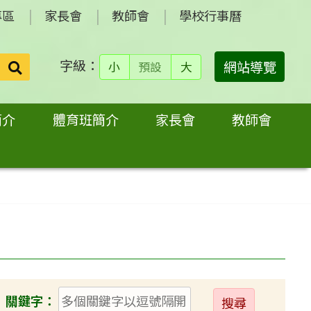
專區
家長會
教師會
學校行事曆
字級：
送出
網站導覽
小
預設
大
搜
尋：
簡介
體育班簡介
家長會
教師會
送
關鍵字：