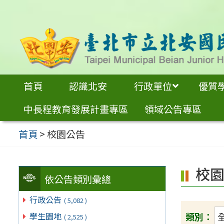
跳
至
主
要
內
首頁
認識北安
行政單位
優質
容
中長程教育發展計畫專區
領域公告專區
區
首頁
>
校園公告
校
依公告類別彙總
行政公告
( 5,082 )
類別：
學生園地
( 2,525 )