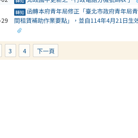
轉知
函轉本府青年局修正「臺北市政府青年局青
轉知
-29
間租賃補助作業要點」，並自114年4月21日生
3
4
下一頁
Page
Page
Page