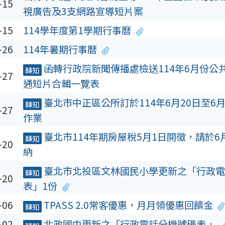
-15
視廣告及3支網路宣導短片案
-15
114學年度第1學期行事曆
-26
114年暑期行事曆
函轉行政院新聞傳播處檢送114年6月份公
轉知
-27
通短片合輯一覽表
臺北市中正區公所訂於114年6月20日至6
轉知
-27
作業
臺北市114年期房屋稅5月1日開徵，請於6
轉知
-20
納
臺北市北投區文林國民小學更新之「行政電
轉知
-20
表」1份
-06
TPASS 2.0常客優惠，月月領優惠回饋金
轉知
-02
北政國中更新之「行政電話分機號碼表 」