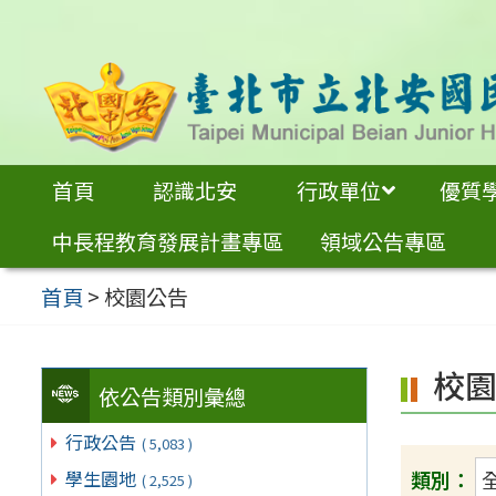
跳
至
主
要
內
首頁
認識北安
行政單位
優質
容
中長程教育發展計畫專區
領域公告專區
區
首頁
>
校園公告
校
依公告類別彙總
行政公告
( 5,083 )
類別：
學生園地
( 2,525 )