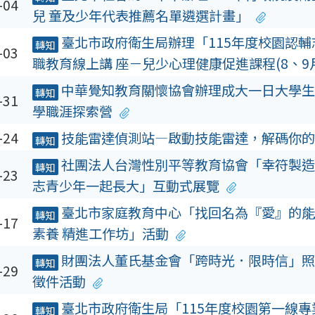
-04
兒 童及少年代表推薦名單遴選計畫」
臺北市政府衛生局辦理「115年度校園認輔
轉知
-03
職教育線上講 座－兒少心理健康促進課程(8、9
中華覺知教育關懷協會辦理成大一日大學生-
轉知
-31
學職涯探索營
-24
技能雷達偵測站—啟動技能雷達，解碼你的
轉知
社團法人台灣性別平等教育協會「幸符製造
轉知
-23
志青少年一起長大」互動式展覽
臺北市家庭教育中心「找回名為『愛』的能
轉知
-17
素養 精進工作坊」活動
財團法人董氏基金會「跨時光．限時信」照
轉知
-29
徵件活動
臺北市政府衛生局「115年度校園第一線專
轉知