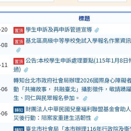
標題
-20
學生申訴及再申訴管道宣導
置頂
基北區高級中等學校免試入學報名作業資訊
置頂
-08
公告:本校學生申訴處理要點(115年1月8
置頂
-11
過)
轉知台北市政府社會局辦理2026國際身心障礙
-06
動「共擁故事， 共融臺北」攝影徵件，敬請踴
生、同仁與民眾報名參加。
財團法人中華民國兒童福利聯盟基金會助人
轉知
-06
災後行動：陪案家重建生活韌性
臺北市社會局「本市辦理116年行政院及衛
轉知