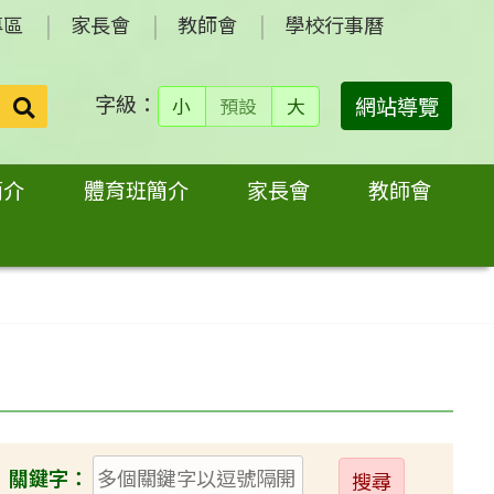
專區
家長會
教師會
學校行事曆
字級：
送出
網站導覽
小
預設
大
搜
尋：
簡介
體育班簡介
家長會
教師會
送
關鍵字：