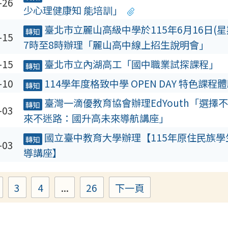
-26
少心理健康知 能培訓」
臺北市立麗山高級中學於115年6月16日(星
轉知
-15
7時至8時辦理「麗山高中線上招生說明會」
-15
臺北市立內湖高工「國中職業試探課程」
轉知
-10
114學年度格致中學 OPEN DAY 特色課程
轉知
臺灣一滴優教育協會辦理EdYouth「選擇
轉知
-03
來不迷路：國升高未來導航講座」
國立臺中教育大學辦理【115年原住民族學
轉知
-03
導講座】
3
4
...
26
下一頁
Page
Page
Page
Page