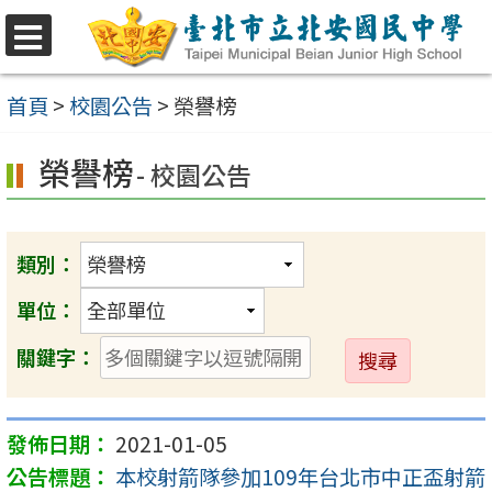
跳
至
選
單
主
首頁
>
校園公告
>
榮譽榜
要
榮譽榜
內
- 校園公告
容
區
類別：
單位：
送
關鍵字：
出
2021-01-05
本校射箭隊參加109年台北市中正盃射箭