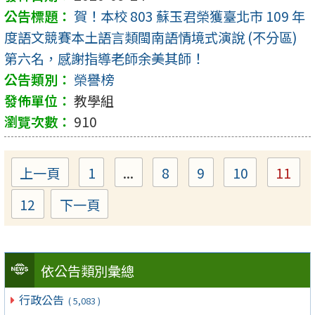
賀！本校 803 蘇玉君榮獲臺北市 109 年
度語文競賽本土語言類閩南語情境式演說 (不分區)
第六名，感謝指導老師余美其師！
榮譽榜
教學組
910
上一頁
1
...
8
9
10
11
Page
Page
Page
Page
Pag
12
下一頁
Page
依公告類別彙總
行政公告
( 5,083 )