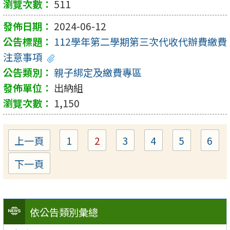
511
2024-06-12
112學年第二學期第三次代收代辦費繳費
注意事項
親子綁定及繳費專區
出納組
1,150
上一頁
1
2
3
4
5
6
Page
Page
Page
Page
Page
Pa
下一頁
依公告類別彙總