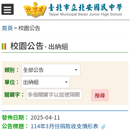
跳
至
選
單
主
首頁
>
校園公告
要
校園公告
內
- 出納組
容
區
類別：
單位：
送
關鍵字：
出
2025-04-11
114年3月份捐款收支情形表