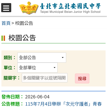
跳
至
選
單
主
首頁
>
校園公告
要
校園公告
內
容
區
類別：
單位：
送
關鍵字：
出
2026-06-04
115年7月4日舉辦「次元守護者」青春