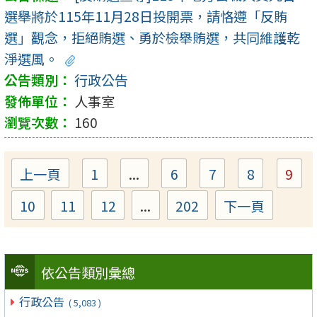
選舉將於115年11月28日投開票，請恪遵「反賄
選」觀念，拒絕賄選、勇於檢舉賄選，共同維護乾
淨選風。
行政公告
人事室
160
上一頁
1
...
6
7
8
9
Page
Page
Page
Page
Pa
10
11
12
...
202
下一頁
Page
Page
Page
Page
依公告類別彙總
行政公告
( 5,083 )