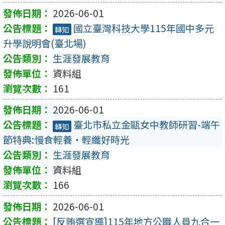
2026-06-01
國立臺灣科技大學115年國中多元
轉知
升學說明會(臺北場)
生涯發展教育
資料組
161
2026-06-01
臺北市私立金甌女中教師研習-端午
轉知
節特典:慢食輕養・輕纖好時光
生涯發展教育
資料組
166
2026-06-01
[反賄選宣導]115年地方公職人員九合一